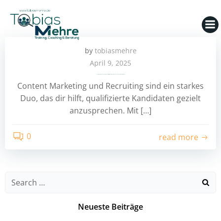
Zum
Inhalt
springen
by
tobiasmehre
April 9, 2025
Content Marketing und Recruiting: Eine Erfolgsstrategie für Recruiter, Active Sourcer und HR Business Partner
Content Marketing und Recruiting sind ein starkes
Duo, das dir hilft, qualifizierte Kandidaten gezielt
anzusprechen. Mit […]
0
read more
Search
for:
Neueste Beiträge