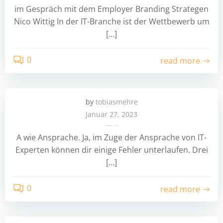
im Gespräch mit dem Employer Branding Strategen
Nico Wittig In der IT-Branche ist der Wettbewerb um
[…]
0
read more
by
tobiasmehre
Januar 27, 2023
3 Fehler bei der Ansprache von IT-Experten
A wie Ansprache. Ja, im Zuge der Ansprache von IT-
Experten können dir einige Fehler unterlaufen. Drei
[…]
0
read more