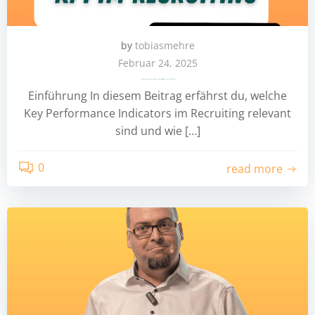
by
tobiasmehre
Februar 24, 2025
Recruiting 2025 – Diese Key Performance Indicators solltest du im auf dem Schirm haben?
Einführung In diesem Beitrag erfährst du, welche
Key Performance Indicators im Recruiting relevant
sind und wie […]
0
read more