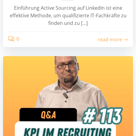
Erfolgreiches Active Sourcing auf LinkedIn: Fünf Praxisnahe Tipps
Einführung Active Sourcing auf LinkedIn ist eine
effektive Methode, um qualifizierte IT-Fachkräfte zu
finden und zu […]
0
read more