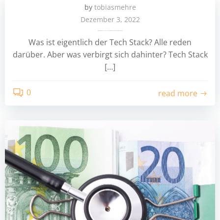
by
tobiasmehre
Dezember 3, 2022
IT Mitarbeiter finden #4 – Der Tech Stack: Der Werkzeugkoffer eines Softwareentwicklers
Was ist eigentlich der Tech Stack? Alle reden
darüber. Aber was verbirgt sich dahinter? Tech Stack
[…]
0
read more