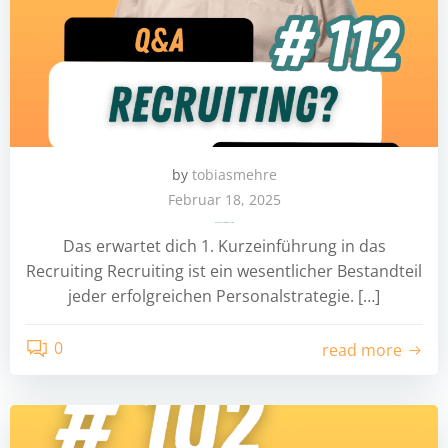
by
tobiasmehre
Februar 18, 2025
Q&A: Was gehört alles zum Recruiting?
Das erwartet dich 1. Kurzeinführung in das
Recruiting Recruiting ist ein wesentlicher Bestandteil
jeder erfolgreichen Personalstrategie. […]
0
read more