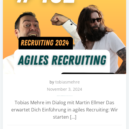
by
tobiasmehre
November 3, 2024
Agiles Recruiting 2024 – Agile Prinzipien im Personalmanagement nutzen – ein Gamechanger?
Tobias Mehre im Dialog mit Martin Ellmer Das
erwartet Dich Einführung in agiles Recruiting: Wir
starten […]