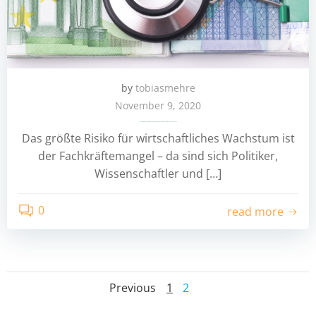
by
tobiasmehre
November 9, 2020
Fehlbesetzung in der Softwareentwicklung: Kosten und wie sie vermieden werden können
Das größte Risiko für wirtschaftliches Wachstum ist
der Fachkräftemangel – da sind sich Politiker,
Wissenschaftler und […]
0
read more
Posts
Posts
Page
Page
Previous
1
2
navigation
navigation